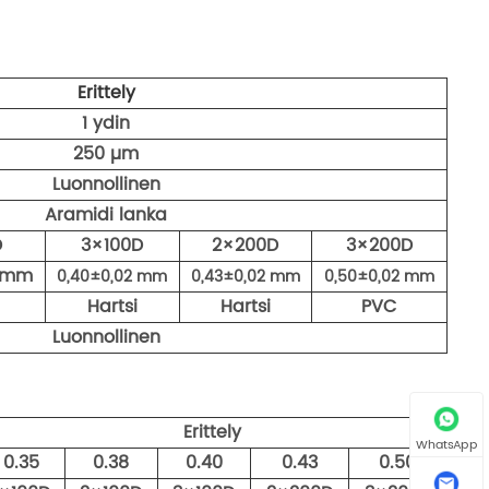
Erittely
1 ydin
250 µm
Luonnollinen
Aramidi lanka
D
3×100D
2×200D
3×200D
2 mm
0,40±0,02 mm
0,43±0,02 mm
0,50±0,02 mm
Hartsi
Hartsi
PVC
Luonnollinen
Erittely
WhatsApp
0.35
0.38
0.40
0.43
0.50