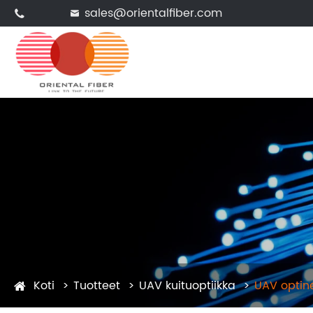
sales@orientalfiber.com


Koti
Tuotteet
UAV kuituoptiikka
UAV optine