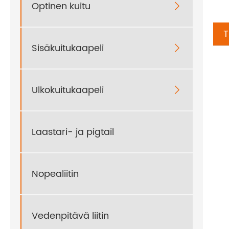
Optinen kuitu

T
Sisäkuitukaapeli

Ulkokuitukaapeli

Laastari- ja pigtail
Nopealiitin
Vedenpitävä liitin