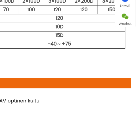
1×100D
2×100D
3×100D
2×200D
3×200D
E-Mail
70
100
120
120
150
120
Wechat
10D
15D
-40～+75
AV optinen kuitu