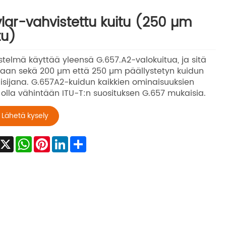
lar-vahvistettu kuitu (250 µm
tu)
stelmä käyttää yleensä G.657.A2-valokuitua, ja sitä
taan sekä 200 µm että 250 µm päällystetyn kuidun
isijana. G.657A2-kuidun kaikkien ominaisuuksien
 olla vähintään ITU-T:n suosituksen G.657 mukaisia.
Lähetä kysely
Facebook
X
WhatsApp
Pinterest
LinkedIn
Share