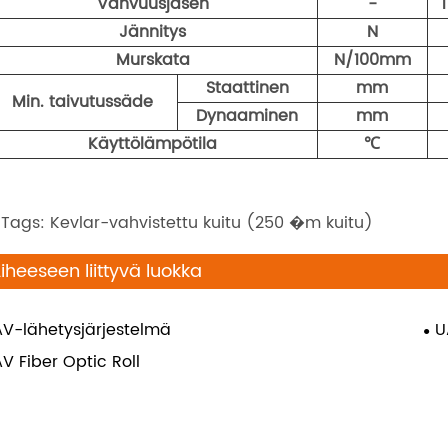
Vahvuusjäsen
-
Jännitys
N
Murskata
N/100mm
Staattinen
mm
Min. taivutussäde
Dynaaminen
mm
Käyttölämpötila
℃
 Tags: Kevlar-vahvistettu kuitu (250 �m kuitu)
iheeseen liittyvä luokka
V-lähetysjärjestelmä
U
V Fiber Optic Roll