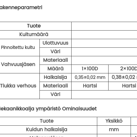
akenneparametri
Tuote
Kuitumäärä
Ulottuvuus
Pinnoitettu kuitu
Väri
Materiaali
Vahvuusjäsen
Määrä
1×100D
2×100
Halkaisija
0,38±0,0
0,35±0,02 mm
Tiukka verhous
Materiaali
Hartsi
Hartsi
Väri
ekaanikko
al
ja ympäristö
Ominaisuudet
Tuote
Yksikkö
Kuidun halkaisija
mm