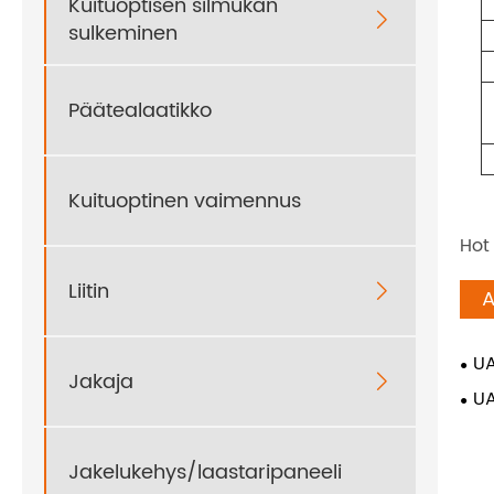
Kuituoptisen silmukan

sulkeminen
Päätealaatikko
Kuituoptinen vaimennus
Hot
Liitin

A
UA
Jakaja

UA
Jakelukehys/laastaripaneeli