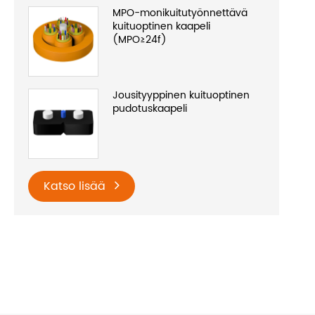
MPO-monikuitutyönnettävä
kuituoptinen kaapeli
(MPO≥24f)
Jousityyppinen kuituoptinen
pudotuskaapeli
Katso lisää