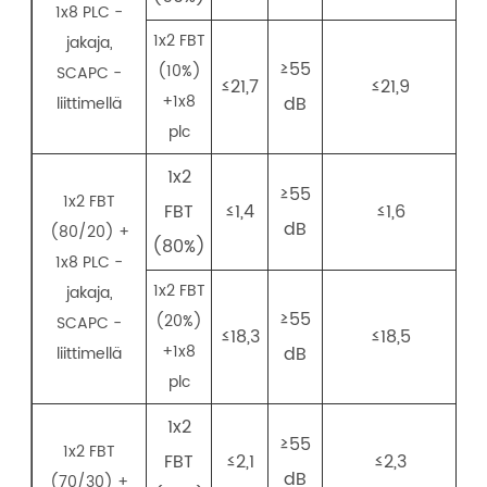
1x8 PLC -
1x2 FBT
jakaja,
≥55
(10%)
SCAPC -
≤21,7
≤21,9
I
+1x8
dB
liittimellä
plc
1x2
I
≥55
1x2 FBT
FBT
≤1,4
≤1,6
dB
(80/20) +
(80%)
1x8 PLC -
1x2 FBT
jakaja,
≥55
(20%)
SCAPC -
≤18,3
≤18,5
+1x8
dB
liittimellä
plc
1x2
≥55
1x2 FBT
FBT
≤2,1
≤2,3
dB
(70/30) +