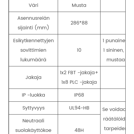
Väri
Musta
Asennusreiän
286*88
sijainti (mm)
Esikytkennettyjen
1 punainen,
sovittimien
10
1 sininen, 8
lukumäärä
mustaa
1x2 FBT -jakaja+
Jakaja
1x8 PLC -jakaja
IP -luokka
IP68
Syttyvyys
UL94-HB
Se voidaan
räätälöidä
Neutraali
tarpeiden
suolakäyttökoe
48H