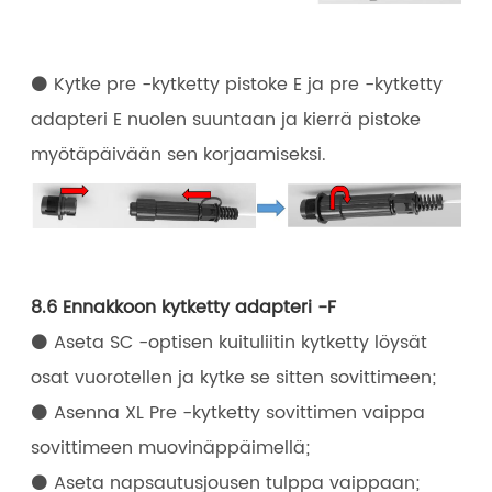
⚫ Kytke pre -kytketty pistoke E ja pre -kytketty
adapteri E nuolen suuntaan ja kierrä pistoke
myötäpäivään sen korjaamiseksi.
8.6 Ennakkoon kytketty adapteri -F
⚫ Aseta SC -optisen kuituliitin kytketty löysät
osat vuorotellen ja kytke se sitten sovittimeen;
⚫ Asenna XL Pre -kytketty sovittimen vaippa
sovittimeen muovinäppäimellä;
⚫ Aseta napsautusjousen tulppa vaippaan;