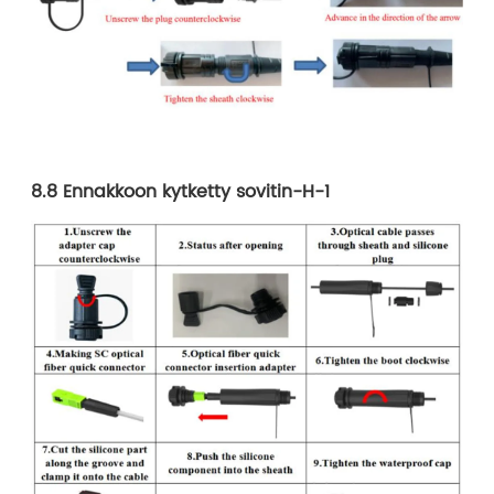
8.8 Ennakkoon kytketty sovitin-H-1