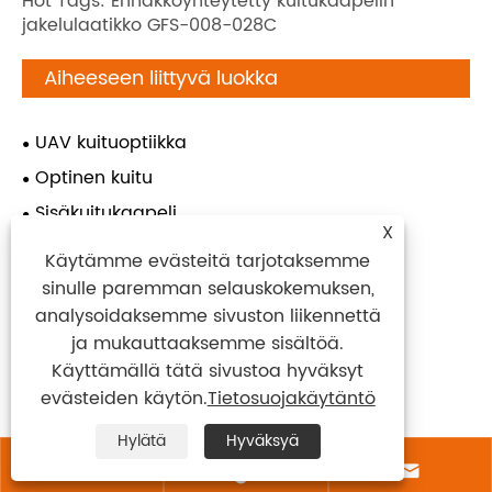
Hot Tags: Ennakkoyhteytetty kuitukaapelin
jakelulaatikko GFS-008-028C
Aiheeseen liittyvä luokka
UAV kuituoptiikka
Optinen kuitu
Sisäkuitukaapeli
X
Ulkokuitukaapeli
Käytämme evästeitä tarjotaksemme
Laastari- ja pigtail
sinulle paremman selauskokemuksen,
analysoidaksemme sivuston liikennettä
Nopealiitin
ja mukauttaaksemme sisältöä.
Vedenpitävä liitin
Käyttämällä tätä sivustoa hyväksyt
Sovitin
evästeiden käytön.
Tietosuojakäytäntö
PLC -jakaja
Hylätä
Hyväksyä
Cwdm


