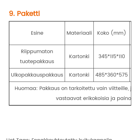
9. Paketti
Esine
Materiaali
Koko (mm)
Mä
Riippumaton
Kartonki
345*115*110
tuotepakkaus
Ulkopakkauspakkaus
Kartonki
485*360*575
2
Huomaa: Pakkaus on tarkoitettu vain viitteille, ja
vastaavat erikokoisia ja painoja