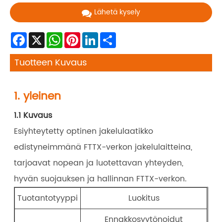
Lähetä kysely
Facebook
X
WhatsApp
Pinterest
LinkedIn
Share
Tuotteen Kuvaus
1. yleinen
1.1 Kuvaus
Esiyhteytetty optinen jakelulaatikko
edistyneimmänä FTTX-verkon jakelulaitteina,
tarjoavat nopean ja luotettavan yhteyden,
hyvän suojauksen ja hallinnan FTTX-verkon.
Tuotantotyyppi
Luokitus
Ennakkosyytönoidut