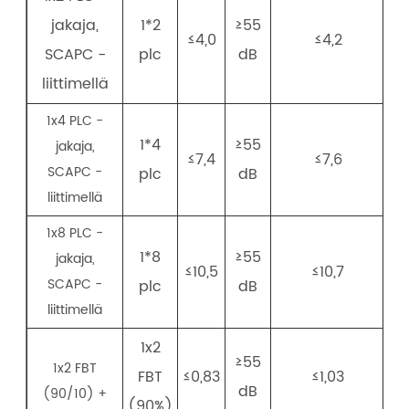
jakaja,
1*2
≥55
≤4,0
≤4,2
SCAPC -
plc
dB
liittimellä
1x4 PLC -
1*4
≥55
jakaja,
≤7,4
≤7,6
SCAPC -
plc
dB
liittimellä
1x8 PLC -
1*8
≥55
jakaja,
≤10,5
≤10,7
SCAPC -
plc
dB
liittimellä
1x2
≥55
1x2 FBT
FBT
≤0,83
≤1,03
dB
(90/10) +
(90%)