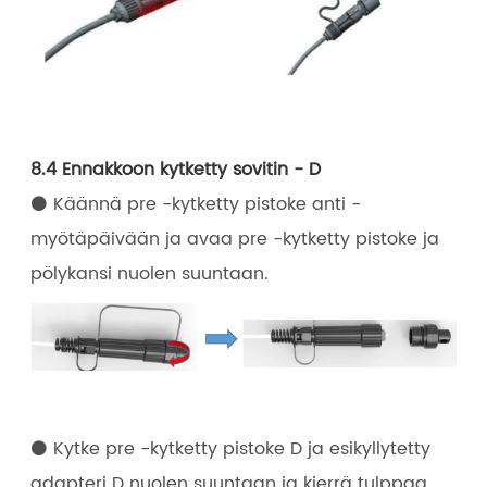
8.4 Ennakkoon kytketty sovitin - D
⚫ Käännä pre -kytketty pistoke anti -
myötäpäivään ja avaa pre -kytketty pistoke ja
pölykansi nuolen suuntaan.
⚫ Kytke pre -kytketty pistoke D ja esikyllytetty
adapteri D nuolen suuntaan ja kierrä tulppaa