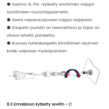
⚫ Asenna XL Pre -kytketty sovittimen vaippa
sovittimeen muovinäppäimellä;
⚫ Aseta napsautusjousen tulppa vaippaan;
⚫ Kaapelin puristin on asennettava ja linjan on
oltava lähellä pistoketta;
⚫ Ruuvaa nahkakaapelin kiinnittimen istuimen
korkki vaipassa myötäpäivään
8.3 Ennakkoon kytketty sovitin - C