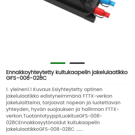
Ennakkoyhteytetty kuitukaapelin jakelulaatikko
GFS-008-028C
1. yleinen1.1 Kuvaus Esiyhteytetty optinen
jakelulaatikko edistyneimmänä FTTX-verkon
jakelulaitteina, tarjoavat nopean ja luotettavan
yhteyden, hyvän suojauksen ja hallinnan FTTX-
verkon.TuotantotyyppiLuokitusGFS-008-
028CEnnakkosyytönoidut kuitukaapelin
jakelulaatikkoGFS-008-028C ......