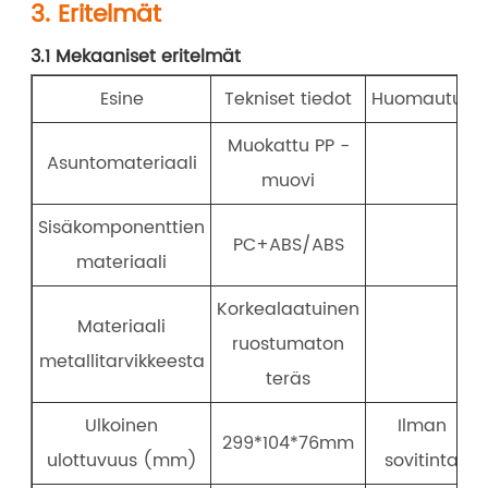
3. Eritelmät
3.1 Mekaaniset eritelmät
Esine
Tekniset tiedot
Huomautus
Muokattu PP -
Asuntomateriaali
muovi
Sisäkomponenttien
PC+ABS/ABS
materiaali
Korkealaatuinen
Materiaali
ruostumaton
metallitarvikkeesta
teräs
Ulkoinen
Ilman
299*104*76mm
ulottuvuus (mm)
sovitinta