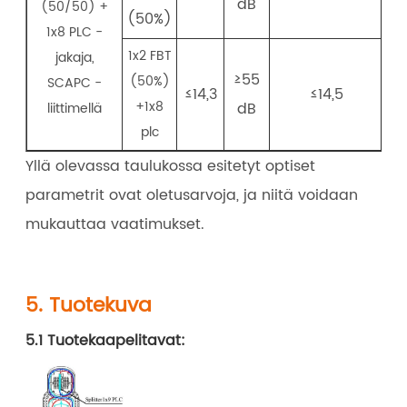
dB
(50/50) +
(50%)
1x8 PLC -
1x2 FBT
jakaja,
≥55
(50%)
SCAPC -
≤14,3
≤14,5
+1x8
dB
liittimellä
plc
Yllä olevassa taulukossa esitetyt optiset
parametrit ovat oletusarvoja, ja niitä voidaan
mukauttaa vaatimukset.
5. Tuotekuva
5.1 Tuotekaapelitavat: