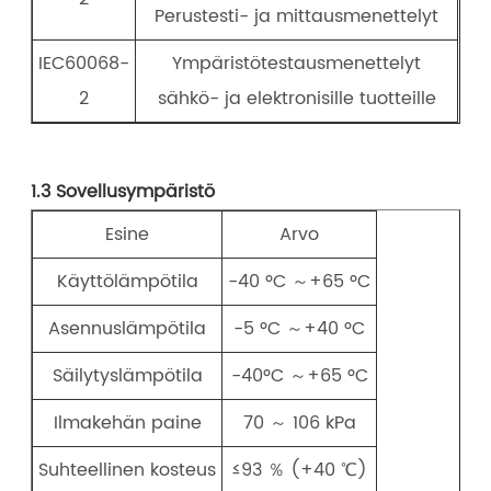
Perustesti- ja mittausmenettelyt
IEC60068-
Ympäristötestausmenettelyt
2
sähkö- ja elektronisille tuotteille
1.3 Sovellusympäristö
Esine
Arvo
Käyttölämpötila
-40 ºC ～+65 ºC
Asennuslämpötila
-5 ºC ～+40 ºC
Säilytyslämpötila
-40ºC ～+65 ºC
Ilmakehän paine
70 ～ 106 kPa
Suhteellinen kosteus
≤93 ％ (+40 ℃)