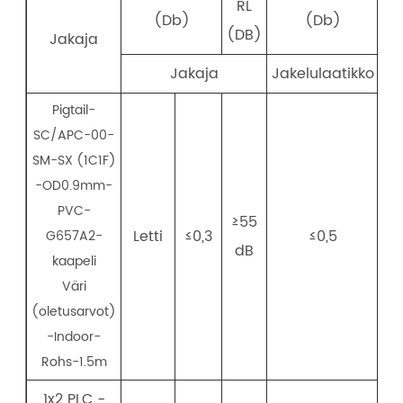
RL
(Db)
(Db)
(DB)
Jakaja
Te
Jakaja
Jakelulaatikko
Pigtail-
SC/APC-00-
SM-SX (1C1F)
-OD0.9mm-
PVC-
≥55
Letti
≤0,3
≤0,5
G657A2-
dB
kaapeli
Väri
(oletusarvot)
-Indoor-
Rohs-1.5m
1x2 PLC -