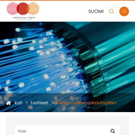
SUOMI


Koti
Tuotteet
Kuidun optinen jakelulaatikko