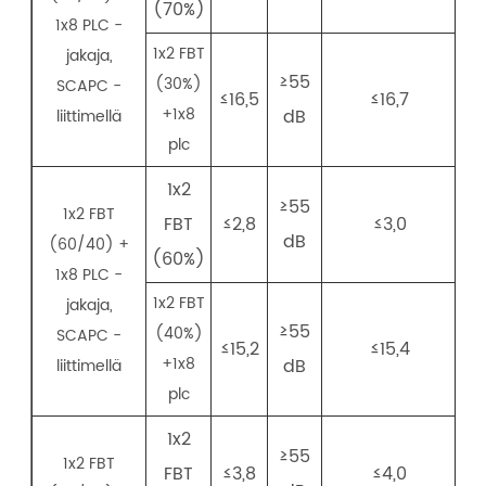
(70%)
1x8 PLC -
1x2 FBT
jakaja,
≥55
(30%)
SCAPC -
≤16,5
≤16,7
+1x8
dB
liittimellä
plc
1x2
≥55
1x2 FBT
FBT
≤2,8
≤3,0
dB
(60/40) +
(60%)
1x8 PLC -
1x2 FBT
jakaja,
≥55
(40%)
SCAPC -
≤15,2
≤15,4
+1x8
dB
liittimellä
plc
1x2
≥55
1x2 FBT
FBT
≤3,8
≤4,0