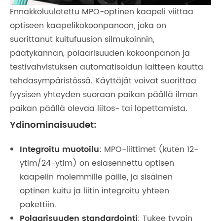
Ennakkoluulotettu MPO-optinen kaapeli viittaa
optiseen kaapelikokoonpanoon, joka on
suorittanut kuitufuusion silmukoinnin,
päätykannan, polaarisuuden kokoonpanon ja
testivahvistuksen automatisoidun laitteen kautta
tehdasympäristössä. Käyttäjät voivat suorittaa
fyysisen yhteyden suoraan paikan päällä ilman
paikan päällä olevaa liitos- tai lopettamista.
Ydinominaisuudet:
Integroitu muotoilu
: MPO-liittimet (kuten 12-
ytim/24-ytim) on esiasennettu optisen
kaapelin molemmille päille, ja sisäinen
optinen kuitu ja liitin integroitu yhteen
pakettiin.
Polaarisuuden standardointi
: Tukee tyypin