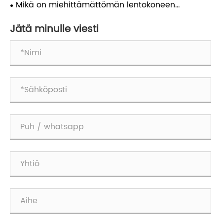
kuituoptiikka?
Mikä on miehittämättömän lentokoneen
kuituoptiikka?
Jätä minulle viesti