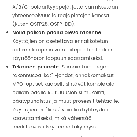
A/B/C-polaarityyppejä, jotta varmistetaan
yhteensopivuus laiteajapintojen kanssa
(kuten QSFP28, QSFP-DD).
Nolla paikan päällä oleva rakenne
:
Käyttäjien on asetettava ennakkotetun
optisen kaapelin vain laiteporttiin linkkien
käyttöönoton loppuun saattamiseksi.
Tekninen periaate
: Samoin kuin "Lego-
rakennuspalikat" -johdot, ennakkomaksut
MPO-optiset kaapelit siirtävät kompleksia
paikan päällä kuitufuusion silmukointi,
päätypuhdistus ja muut prosessit tehtaalle.
Käyttäjien on "liitos" vain linkkiyhteyden
saavuttamiseksi, mikä vähentää
merkittävästi käyttöönottokynnystä.