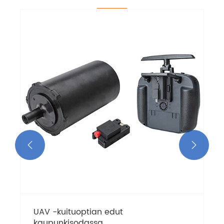


UAV -kuituoptian edut
kaupunkisodassa