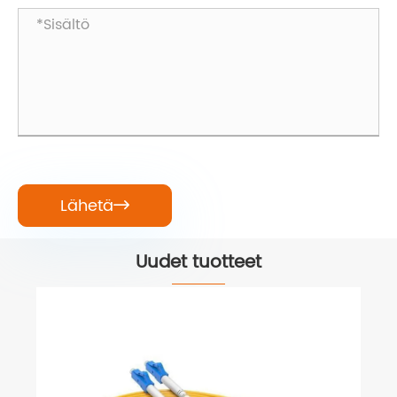
Lähetä

Uudet tuotteet