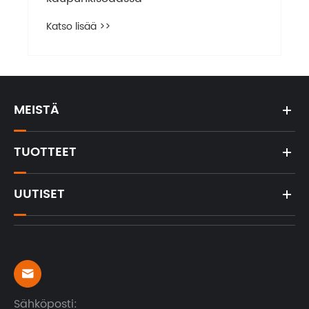
Katso lisää >>
MEISTÄ
TUOTTEET
UUTISET

Sähköposti: