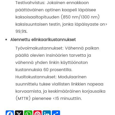
Testivahvistus: Jokainen ennakkoon
päättäväinen optinen kaapeli läpäisee
kaksoisaaltopituuden (850 nm/1300 nm)
kaksisuuntaisen testin, jonka läpäisyaste on>
99,9%.
Alennettu elinkaarikustannukset
Työvoimakustannukset: Vähennä paikan
päällä olevien insinöörien tarvetta ja
vähennä yhden linkin käyttöönoton
kustannuksia 60 prosentilla.
Huoltokustannukset: Modulaarinen
suunnittelu tukee viallisten linkkien nopeaa
korvaamista, ja keskimääräinen korjausaika
(MTTR) pienenee <15 minuuttiin.
Facebook
X
WhatsApp
Pinterest
LinkedIn
Share