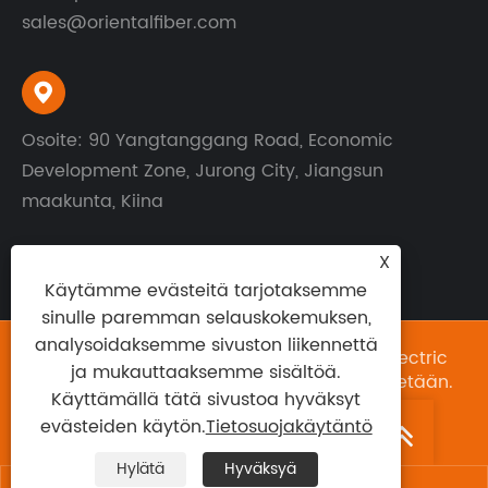
sales@orientalfiber.com

Osoite: 90 Yangtanggang Road, Economic
Development Zone, Jurong City, Jiangsun
maakunta, Kiina
X
Käytämme evästeitä tarjotaksemme
sinulle paremman selauskokemuksen,
analysoidaksemme sivuston liikennettä
Copyright © 2025 Jiangsu Xuben Photoelectric
ja mukauttaaksemme sisältöä.
Technology Co., Ltd. Kaikki oikeudet pidätetään.
Käyttämällä tätä sivustoa hyväksyt
Links
|
Sitemap
|
RSS
|
XML
|
evästeiden käytön.
Tietosuojakäytäntö
Tietosuojakäytäntö
|
Hylätä
Hyväksyä