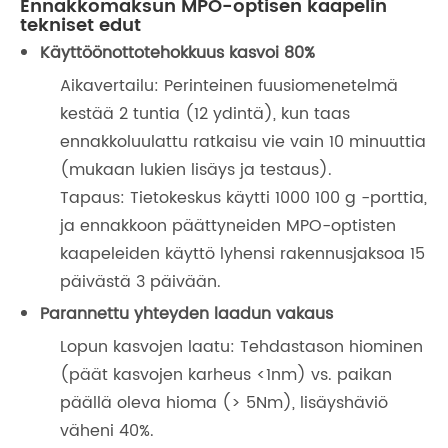
Ennakkomaksun MPO-optisen kaapelin
tekniset edut
Käyttöönottotehokkuus kasvoi 80%
Aikavertailu: Perinteinen fuusiomenetelmä
kestää 2 tuntia (12 ydintä), kun taas
ennakkoluulattu ratkaisu vie vain 10 minuuttia
(mukaan lukien lisäys ja testaus).
Tapaus: Tietokeskus käytti 1000 100 g -porttia,
ja ennakkoon päättyneiden MPO-optisten
kaapeleiden käyttö lyhensi rakennusjaksoa 15
päivästä 3 päivään.
Parannettu yhteyden laadun vakaus
Lopun kasvojen laatu: Tehdastason hiominen
(päät kasvojen karheus <1nm) vs. paikan
päällä oleva hioma (> 5Nm), lisäyshäviö
väheni 40%.